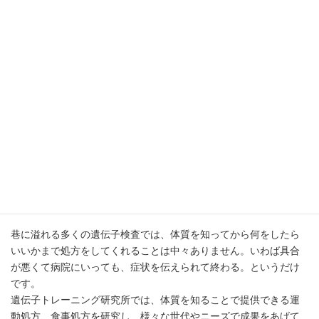
販売
13．スポーツイベント・講演会等の
企画、運営、興行
14．業務用遺伝子分析サービスに関
する代理店業務
15. テレビ、ラジオ、雑誌、新聞又は
インターネット等、各種メディアへの
出演及びそのマネジメント業
16. フィットネスモデルの養成、指導
17．前各号に附帯又は関連する一切
の事業
遺伝子トレーニング研究所について
巷に溢れる多くの遺伝子検査では、体質を知ってから何をしたら
いいかまで処方をしてくれることは中々ありません。いわば具合
が悪くて病院にいっても、症状を伝えられて終わる。というだけ
です。
遺伝子トレーニング研究所では、体質を知ることで提供できる運
動処方、食事処方を研究し、様々な世代やニーズで成果をあげて