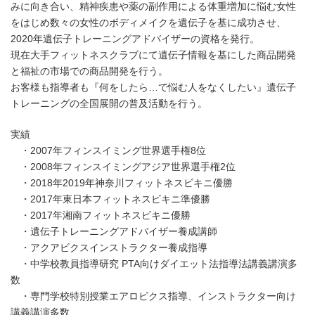
みに向き合い、精神疾患や薬の副作用による体重増加に悩む女性
をはじめ数々の女性のボディメイクを遺伝子を基に成功させ、
2020年遺伝子トレーニングアドバイザーの資格を発行。
現在大手フィットネスクラブにて遺伝子情報を基にした商品開発
と福祉の市場での商品開発を行う。
お客様も指導者も『何をしたら…で悩む人をなくしたい』遺伝子
トレーニングの全国展開の普及活動を行う。
実績
・2007年フィンスイミング世界選手権8位
・2008年フィンスイミングアジア世界選手権2位
・2018年2019年神奈川フィットネスビキニ優勝
・2017年東日本フィットネスビキニ準優勝
・2017年湘南フィットネスビキニ優勝
・遺伝子トレーニングアドバイザー養成講師
・アクアビクスインストラクター養成指導
・中学校教員指導研究 PTA向けダイエット法指導法講義講演多
数
・専門学校特別授業エアロビクス指導、インストラクター向け
講義講演多数